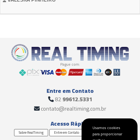
Pague com:
Entre em Contato
82
99612.5331
contato@realtiming.com.br
Acesso Rápido
Usamos cookies
Sobre RealTiming
Entre em Contato
Solicite um Orçamento
para proporcionar