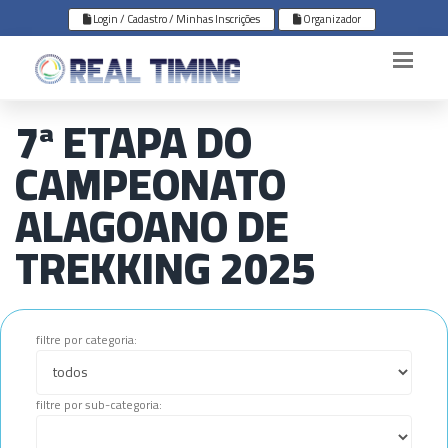
Login / Cadastro / Minhas Inscrições
Organizador
7ª ETAPA DO
CAMPEONATO
ALAGOANO DE
TREKKING 2025
filtre por categoria:
filtre por sub-categoria: