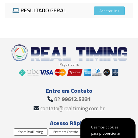
RESULTADO GERAL
Acessar link
Pague com:
Entre em Contato
82
99612.5331
contato@realtiming.com.br
Acesso Rápido
Usamos cookies
Sobre RealTiming
Entre em Contato
Solicite um Orçamento
para proporcionar