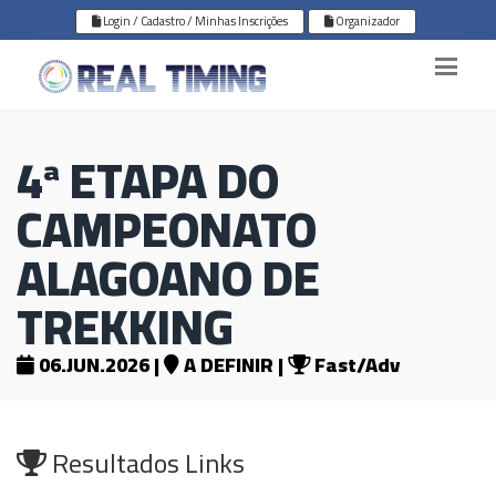
Login / Cadastro / Minhas Inscrições
Organizador
4ª ETAPA DO
CAMPEONATO
ALAGOANO DE
TREKKING
06.JUN.2026 |
A DEFINIR |
Fast/Adv
Resultados Links