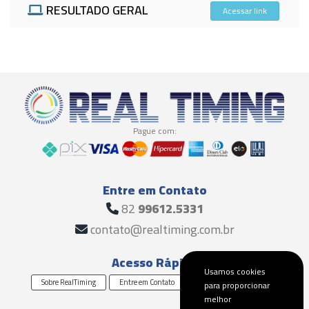
RESULTADO GERAL
Acessar link
Pague com:
Entre em Contato
82
99612.5331
contato@realtiming.com.br
Acesso Rápido
Usamos cookies
Sobre RealTiming
Entre em Contato
Solicite um Orçamento
para proporcionar
melhor