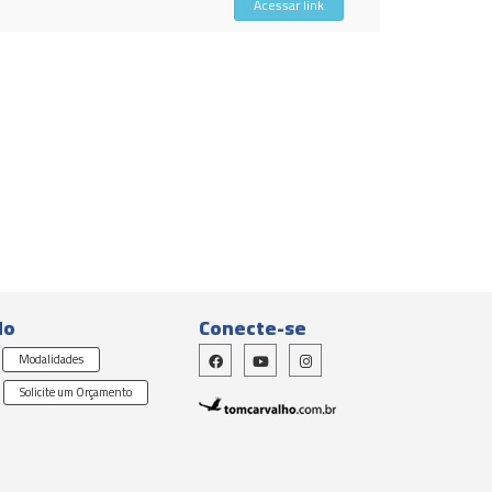
Acessar link
do
Conecte-se
Modalidades
Solicite um Orçamento