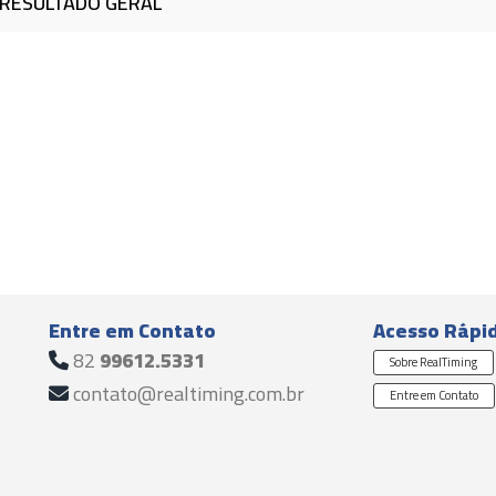
RESULTADO GERAL
Entre em Contato
Acesso Rápi
82
99612.5331
Sobre RealTiming
contato@realtiming.com.br
Entre em Contato