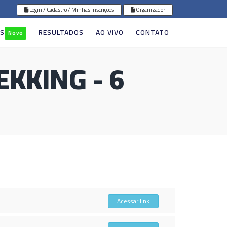
Login / Cadastro / Minhas Inscrições
Organizador
GS
RESULTADOS
AO VIVO
CONTATO
Novo
KKING - 6
Acessar link