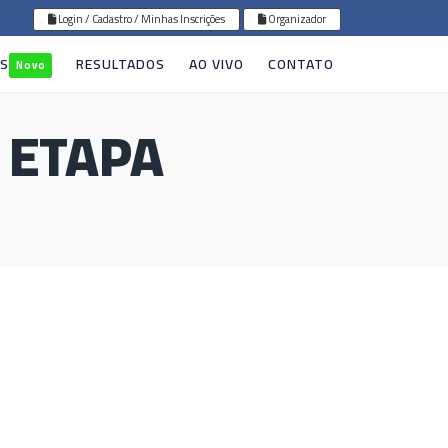
Login / Cadastro / Minhas Inscrições
Organizador
GS
RESULTADOS
AO VIVO
CONTATO
Novo
 ETAPA