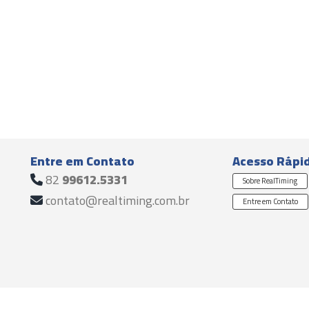
Entre em Contato
Acesso Rápi
82
99612.5331
Sobre RealTiming
contato@realtiming.com.br
Entre em Contato