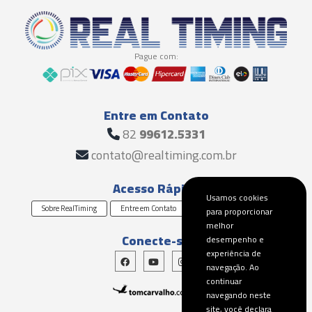
Pague com:
Entre em Contato
82
99612.5331
contato@realtiming.com.br
Acesso Rápido
Usamos cookies
Sobre RealTiming
Entre em Contato
Solicite um Orçamento
para proporcionar
melhor
Conecte-se
desempenho e
experiência de
navegação. Ao
continuar
navegando neste
site, você declara