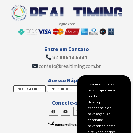
Pague com:
Entre em Contato
82
99612.5331
contato@realtiming.com.br
Acesso Rápido
Usamos cookies
Sobre RealTiming
Entre em Contato
Solicite um Orçamento
para proporcionar
melhor
Conecte-se
desempenho e
experiência de
navegação. Ao
continuar
navegando neste
site, você declara