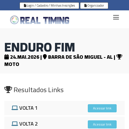
Login / Cadastro / Minhas Inscrições
Organizador
ENDURO FIM
24.MAI.2026 |
BARRA DE SÃO MIGUEL - AL |
MOTO
Resultados Links
VOLTA 1
Acessar link
VOLTA 2
Acessar link