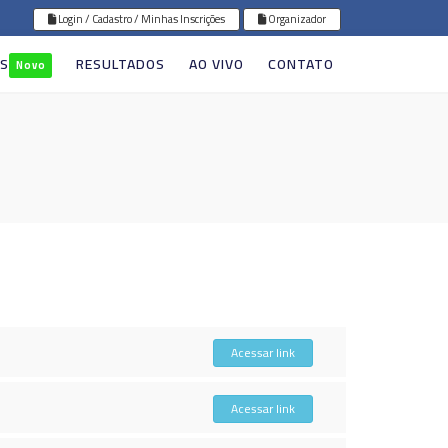
Login / Cadastro / Minhas Inscrições
Organizador
GS
RESULTADOS
AO VIVO
CONTATO
Novo
Acessar link
Acessar link