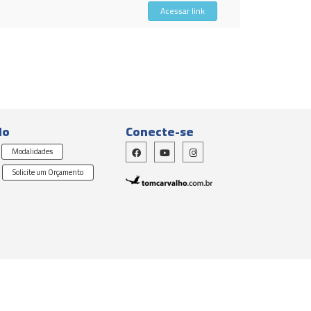
Acessar link
do
Conecte-se
Modalidades
Solicite um Orçamento