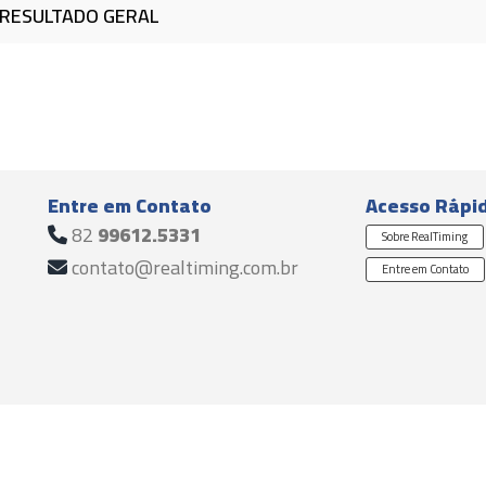
RESULTADO GERAL
Entre em Contato
Acesso Rápi
82
99612.5331
Sobre RealTiming
contato@realtiming.com.br
Entre em Contato