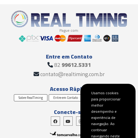
Pague com:
Entre em Contato
82
99612.5331
contato@realtiming.com.br
Acesso Rápido
Usamos cookies
Sobre RealTiming
Entre em Contato
Solicite um Orçamento
para proporcionar
melhor
Conecte-se
desempenho e
experiência de
navegação. Ao
continuar
navegando neste