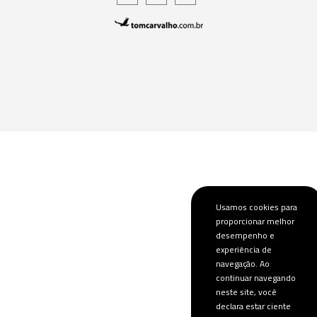
Usamos cookies para
proporcionar melhor
desempenho e
experiência de
navegação. Ao
continuar navegando
neste site, você
declara estar ciente