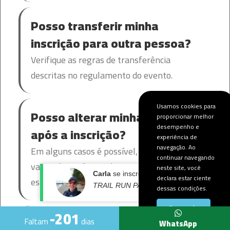
Posso transferir minha
inscrição para outra pessoa?
Verifique as regras de transferência
descritas no regulamento do evento.
Usamos cookies para
Posso alterar minha categoria
proporcionar melhor
desempenho e
após a inscrição?
experiência de
navegação. Ao
Em alguns casos é possível, desde que haja
continuar navegando
vagas disponíveis e dentro do prazo
neste site, você
declara estar ciente
estabelecido pela organização.
Carla
se inscreveu no:
dessas condições.
TRAIL RUN PARADISE 2026 - ETAPA 1
Concordo
-201
Quais formas de pagamento
Faltam
dias
WhatsApp