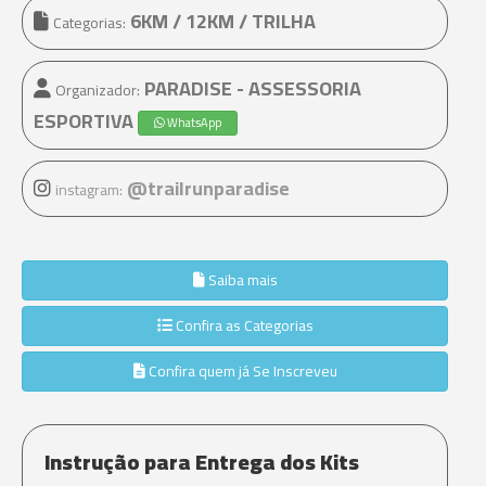
6KM / 12KM / TRILHA
Categorias:
PARADISE - ASSESSORIA
Organizador:
ESPORTIVA
WhatsApp
@trailrunparadise
instagram:
Saiba mais
Confira as Categorias
Confira quem já Se Inscreveu
Instrução para Entrega dos Kits