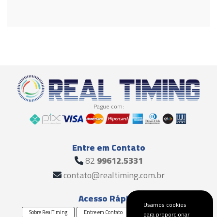
Pague com:
Entre em Contato
82
99612.5331
contato@realtiming.com.br
Acesso Rápido
Usamos cookies
Sobre RealTiming
Entre em Contato
Solicite um Orçamento
para proporcionar