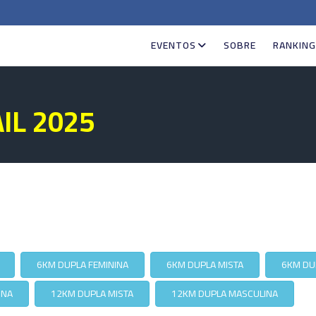
EVENTOS
SOBRE
RANKIN
IL 2025
6KM DUPLA FEMININA
6KM DUPLA MISTA
6KM DU
INA
12KM DUPLA MISTA
12KM DUPLA MASCULINA