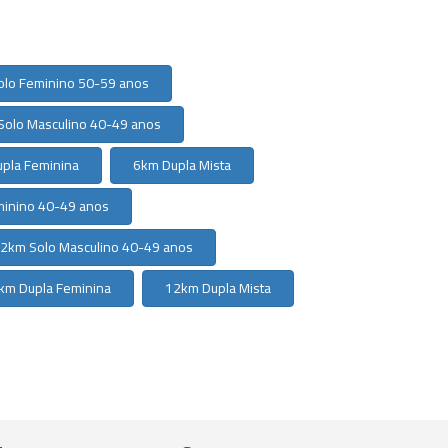
olo Feminino 50-59 anos
Solo Masculino 40-49 anos
pla Feminina
6km Dupla Mista
minino 40-49 anos
2km Solo Masculino 40-49 anos
km Dupla Feminina
12km Dupla Mista