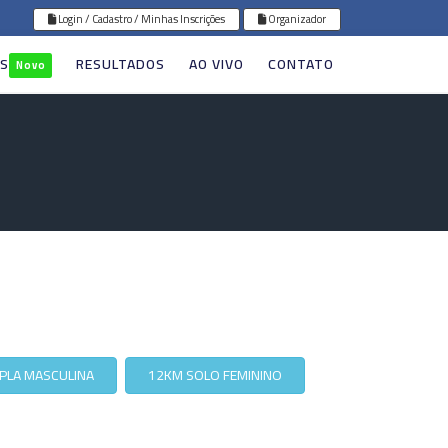
Login / Cadastro / Minhas Inscrições
Organizador
GS
RESULTADOS
AO VIVO
CONTATO
Novo
PLA MASCULINA
12KM SOLO FEMININO