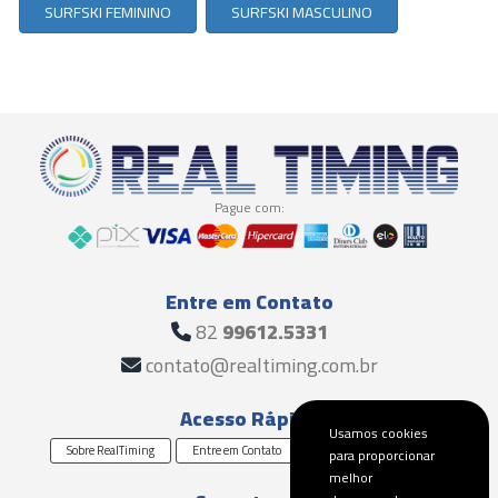
SURFSKI FEMININO
SURFSKI MASCULINO
Pague com:
Entre em Contato
82
99612.5331
contato@realtiming.com.br
Acesso Rápido
Usamos cookies
Sobre RealTiming
Entre em Contato
Solicite um Orçamento
para proporcionar
melhor