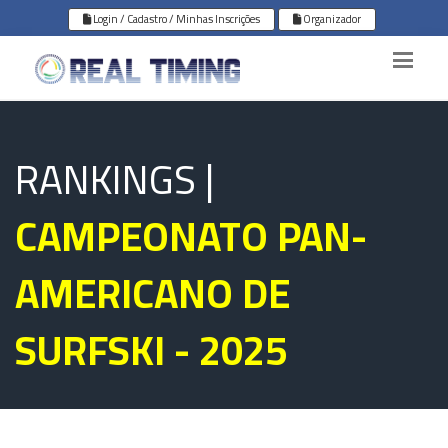
Login / Cadastro / Minhas Inscrições
Organizador
RANKINGS |
CAMPEONATO PAN-
AMERICANO DE
SURFSKI - 2025