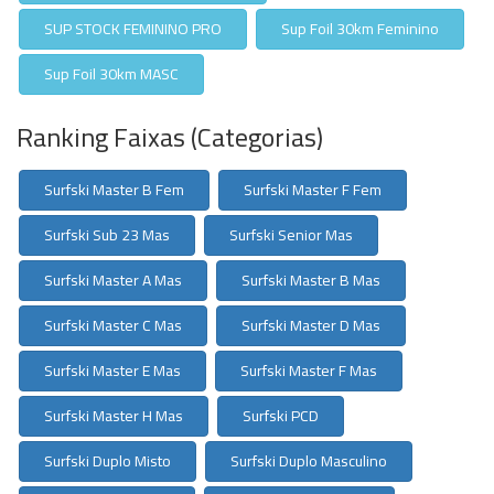
SUP STOCK FEMININO PRO
Sup Foil 30km Feminino
Sup Foil 30km MASC
Ranking Faixas (Categorias)
Surfski Master B Fem
Surfski Master F Fem
Surfski Sub 23 Mas
Surfski Senior Mas
Surfski Master A Mas
Surfski Master B Mas
Surfski Master C Mas
Surfski Master D Mas
Surfski Master E Mas
Surfski Master F Mas
Surfski Master H Mas
Surfski PCD
Surfski Duplo Misto
Surfski Duplo Masculino