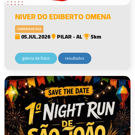
NIVER DO EDIBERTO OMENA
CORRIDA DE RUA
05.JUL.2026
PILAR - AL
5km
galeria de fotos
resultados