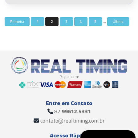
...
Primeira
1
2
3
4
5
Última
Pague com:
Entre em Contato
82
99612.5331
contato@realtiming.com.br
Acesso Rápido