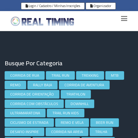
Login / Cadastro / Minhas Inscrições
Organizador
Busque Por Categoria
CORRIDA DE RUA
TRAIL RUN
TREKKING
MTB
REMO
RALLY BAJA
CORRIDA DE AVENTURA
CORRIDA DE ORIENTAÇÃO
TRIATHLON
CORRIDA COM OBSTÁCULOS
DOWNHILL
ULTRAMARATONA
TRAIL RUN KIDS
CICLISMO DE ESTRADA
REMO E VELA
BEER RUN
DESAFIO INSPIRE
CORRIDA NA AREIA
TRILHA