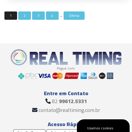
...
1
2
3
4
Última
Pague com:
Entre em Contato
82
99612.5331
contato@realtiming.com.br
Acesso Rápido
Usamos cookies