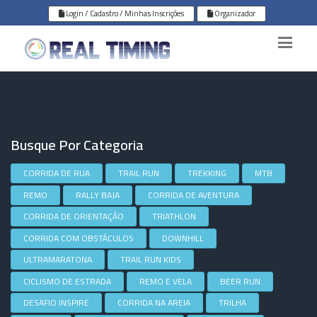
Login / Cadastro / Minhas Inscrições
Organizador
Busque Por Categoria
CORRIDA DE RUA
TRAIL RUN
TREKKING
MTB
REMO
RALLY BAJA
CORRIDA DE AVENTURA
CORRIDA DE ORIENTAÇÃO
TRIATHLON
CORRIDA COM OBSTÁCULOS
DOWNHILL
ULTRAMARATONA
TRAIL RUN KIDS
CICLISMO DE ESTRADA
REMO E VELA
BEER RUN
DESAFIO INSPIRE
CORRIDA NA AREIA
TRILHA